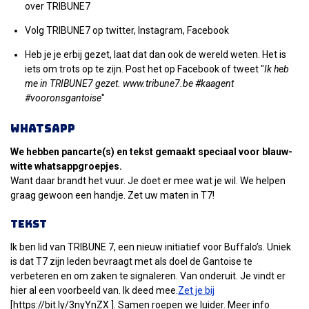
over TRIBUNE7
Volg TRIBUNE7 op twitter, Instagram, Facebook
Heb je je erbij gezet, laat dat dan ook de wereld weten. Het is
iets om trots op te zijn. Post het op Facebook of tweet "
Ik heb
me in TRIBUNE7 gezet. www.tribune7.be #kaagent
#vooronsgantoise
"
Whatsapp
We hebben pancarte(s) en tekst gemaakt speciaal voor blauw-
witte whatsappgroepjes.
Want daar brandt het vuur. Je doet er mee wat je wil. We helpen
graag gewoon een handje. Zet uw maten in T7!
Tekst
Ik ben lid van TRIBUNE 7, een nieuw initiatief voor Buffalo’s. Uniek
is dat T7 zijn leden bevraagt met als doel de Gantoise te
verbeteren en om zaken te signaleren. Van onderuit. Je vindt er
hier al een voorbeeld van. Ik deed mee.
Zet je bij
[https://bit.ly/3nyYnZX ]. Samen roepen we luider. Meer info