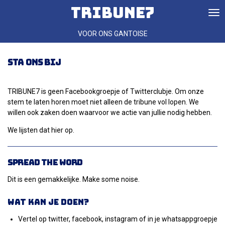
TRIBUNE7
Ga
direct
naar
VOOR ONS GANTOISE
de
hoofdinhoud
Sta ons bij
TRIBUNE7 is geen Facebookgroepje of Twitterclubje. Om onze
stem te laten horen moet niet alleen de tribune vol lopen. We
willen ook zaken doen waarvoor we actie van jullie nodig hebben.
We lijsten dat hier op.
Spread the word
Dit is een gemakkelijke. Make some noise.
Wat kan je doen?
Vertel op twitter, facebook, instagram of in je whatsappgroepje