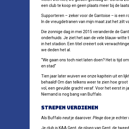
een club te koop en geen plaats meer bij de laats
Supporteren – zeker voor de Gantoise – is een roe
In de vreugdetranen van mijn maat zat het zilt v
Die zonnige dag in mei 2015 veranderde de Gantois
onderhuids. Je ziet het aan de vele blauw-witte t
in het stadion. Een titel creëert ook verwachtin
we deden het al.
“We gaan ons toch niet laten doen? Het is tijd om 
en stad”
Tien jaar later wuiven we onze kapitein uit en lijk
behaald! Om dan telkens weer te zien hoe groot 
vol, een gevulde gracht veraf. Voor het eerst in j
Niemand is nog bang van Buffalo.
Strepen verdienen
Als Buffalo
neut
je daarover.
Pleuje
doe je echter 
Je club is KAA Gent, de ploeg van Gent, de twee