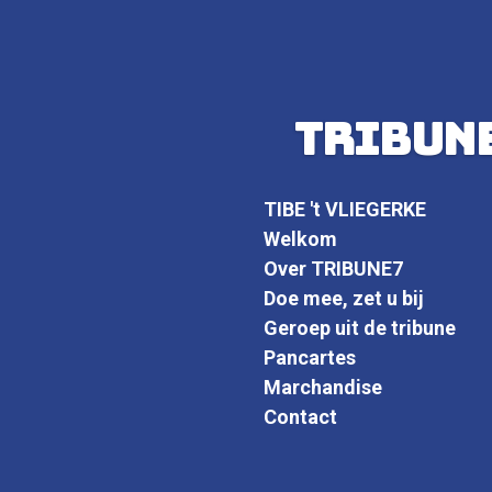
Ga
direct
naar
de
hoofdinhoud
TRIBUN
TIBE 't VLIEGERKE
Welkom
Over TRIBUNE7
Doe mee, zet u bij
Geroep uit de tribune
Pancartes
Marchandise
Contact