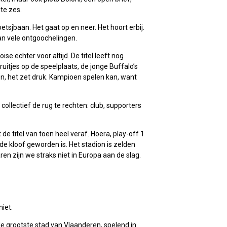
te zes.
tsjbaan. Het gaat op en neer. Het hoort erbij.
an vele ontgoochelingen.
e echter voor altijd. De titel leeft nog
ruitjes op de speelplaats, de jonge Buffalo’s
gen, het zet druk. Kampioen spelen kan, want
collectief de rug te rechten: club, supporters
t de titel van toen heel veraf. Hoera, play-off 1
de kloof geworden is. Het stadion is zelden
aren zijn we straks niet in Europa aan de slag.
niet.
de grootste stad van Vlaanderen, spelend in