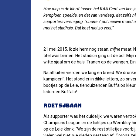
Hoe diep is de kloof tussen het KAA Gent van tien j
kampioen speelde, en dat van vandaag, dat zelfs n
supportersvereniging Tribune 7 put nieuwe moed uit
met het stadhuis. Dat kost niet zo veel.”
21 mei 2015. Ik zie hem nog staan,
mijne
maat. N
titel was binnen. Het stadion ging uit de bol. Mijn
witte sjaal om de hals. Tranen op de wangen. Einde
Na affluiten vierden we lang en breed. We dronke
kampioen!’. Het stond er in dikke letters, zo onv
bootjes op de Leie, tienduizenden Buffalo’s kle
Iedereen Buffalo!
Roetsjbaan
Als supporter was het duidelijk: we waren vertro
Champions League en de lichtjes op Wembley hie
op de Leie klonk: “We zijn de rest stilletjes voor
vielen wel niet, we gleden gestaag af. Corona zek