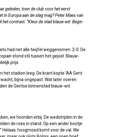
aar geleden, toen de club voor het eerst
iet in Europa aan de slag mag? Peter Maes van
 het contrast. “Kleur de stad blauw-wit. Begin
eto had net alle twijfel weggenomen. 2-0. De
copain
stond stil tussen het gejoel. Blauw-
lijk prijs.
n het stadion leeg. De krant kopte ‘AA Gent
erwacht, bijna ongepast. Wat later voeren
urden de Gentse binnenstad blauw-wit.
kken, we hoorden erbij. De wedstrijden in de
lden de roes in stand. Op een ander bootje
bij.” Helaas, hoogmoed komt voor de val. We
er, maar ook plots Bölöni, een open brief,